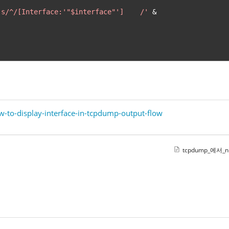
's/^/[Interface:'"$interface"']    /'
&
-to-display-interface-in-tcpdump-output-flow
tcpdump_에서_n