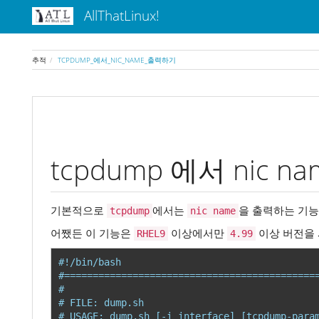
AllThatLinux!
추적
TCPDUMP_에서_NIC_NAME_출력하기
tcpdump 에서 nic 
기본적으로
에서는
을 출력하는 기능
tcpdump
nic name
어쨌든 이 기능은
이상에서만
이상 버전을 
RHEL9
4.99
#!/bin/bash
#============================================
#
# FILE: dump.sh
# USAGE: dump.sh [-i interface] [tcpdump-para