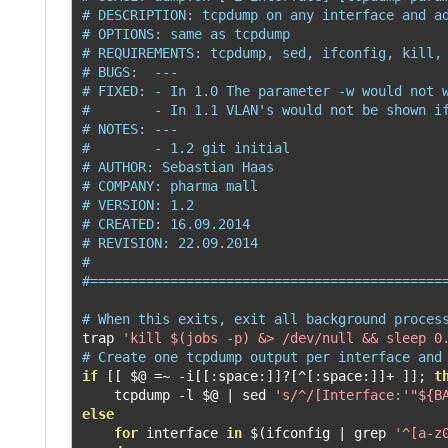
# DESCRIPTION: tcpdump on any interface and a
# OPTIONS: same as tcpdump
# REQUIREMENTS: tcpdump, sed, ifconfig, kill,
# BUGS:  ---
# FIXED: - In 1.0 The parameter -w would not 
#        - In 1.1 VLAN's would not be shown i
# NOTES: ---
#        - 1.2 git initial
# AUTHOR: Sebastian Haas
# COMPANY: pharma mall
# VERSION: 1.2
# CREATED: 16.09.2014
# REVISION: 22.09.2014
#
#============================================
# When this exits, exit all background proces
trap 
'kill $(jobs -p) &> /dev/null && sleep 0
# Create one tcpdump output per interface and
if
[[
 $@ 
=~
-
i
[[:
space
:]]?[^[:
space
:]]+
]];
t
    tcpdump 
-
l $@ 
|
 sed 
's/^/[Interface:'"${B
else
for
 interface 
in
 $
(
ifconfig 
|
 grep 
'^[a-z