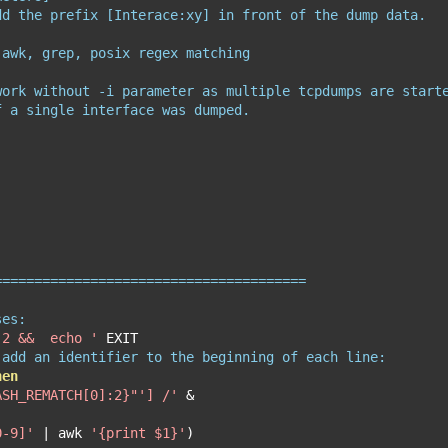
dd the prefix [Interace:xy] in front of the dump data.
 awk, grep, posix regex matching
work without -i parameter as multiple tcpdumps are start
f a single interface was dumped.
=======================================
ses:
.2 &&  echo '
 add an identifier to the beginning of each line:
hen
ASH_REMATCH[0]:2}"'] /'
&
0-9]'
|
 awk 
'{print $1}'
)