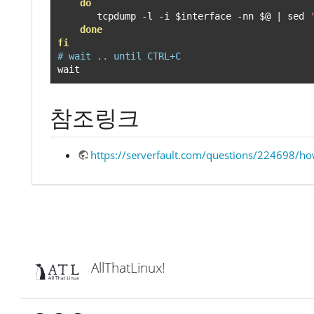
do
       tcpdump 
-
l 
-
i $interface 
-
nn $@ 
|
 sed 
done
fi
# wait .. until CTRL+C
wait
참조링크
https://serverfault.com/questions/224698/how
AllThatLinux!