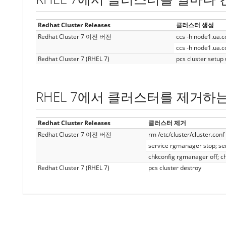
Redhat Cluster Releases
클러스터 생성
Redhat Cluster 7 이전 버전
ccs -h node1.ua.c
ccs -h node1.ua.
Redhat Cluster 7 (RHEL 7)
pcs cluster setup
RHEL 7에서 클러스터를 제거하
Redhat Cluster Releases
클러스터 제거
Redhat Cluster 7 이전 버전
rm /etc/cluster/cluster.conf
service rgmanager stop; ser
chkconfig rgmanager off; chk
Redhat Cluster 7 (RHEL 7)
pcs cluster destroy