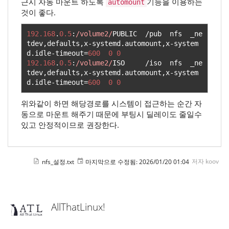
근시 자동 마운트 하도록
기능을 이용하는
automount
것이 좋다.
192.168
.
0.5
:
/volume2/
PUBLIC  
/
pub  nfs  _ne
tdev
,
defaults
,
x
-
systemd
.
automount
,
x
-
system
d
.
idle
-
timeout
=
600
0
0
192.168
.
0.5
:
/volume2/
ISO     
/
iso  nfs  _ne
tdev
,
defaults
,
x
-
systemd
.
automount
,
x
-
system
d
.
idle
-
timeout
=
600
0
0
위와같이 하면 해당경로를 시스템이 접근하는 순간 자
동으로 마운트 해주기 때문에 부팅시 딜레이도 줄일수
있고 안정적이므로 권장한다.
nfs_설정.txt
마지막으로 수정됨:
2026/01/20 01:04
저자
koov
AllThatLinux!