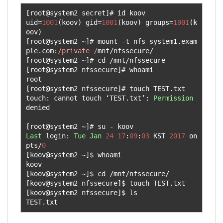
[
root@system2 secret
]#
 id koov

uid
=
1001
(
koov
)
 gid
=
1001
(
koov
)
 groups
=
1001
(
k
oov
)
[
root@system2 
~]#
 mount 
-
t nfs system1
.
exam
ple
.
com
:
/private /
mnt
/
nfssecure
/
[
root@system2 
~]#
 cd 
/
mnt
/
[
root@system2 nfssecure
]#
 whoami

[
root@system2 nfssecure
]#
 touch TEST
.
txt

touch
:
 cannot touch 
‘
TEST
.
txt
’:
Permission
denied

[
root@system2 
~]#
 su 
-
Last
 login
:
Tue
Jan
24
17
:
09
:
03
 KST 
2017
 on 
pts
/
0
[
koov@system2 
~]
$ whoami

[
koov@system2 
~]
$ cd 
/
mnt
/
nfssecure
/
[
koov@system2 nfssecure
]
$ touch TEST
.
[
koov@system2 nfssecure
]
$ ls

TEST
.
txt