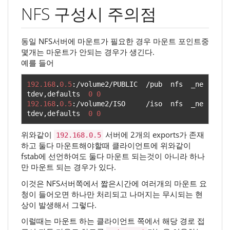
NFS 구성시 주의점
동일 NFS서버에 마운트가 필요한 경우 마운트 포인트중
몇개는 마운트가 안되는 경우가 생긴다.
예를 들어
192.168
.
0.5
:/
volume2
/
PUBLIC  
/
pub  nfs  _ne
tdev
,
defaults  
0
0
192.168
.
0.5
:/
volume2
/
ISO     
/
iso  nfs  _ne
tdev
,
defaults  
0
0
위와같이
서버에 2개의 exports가 존재
192.168.0.5
하고 둘다 마운트해야할때 클라이언트에 위와같이
fstab에 선언하여도 둘다 마운트 되는것이 아니라 하나
만 마운트 되는 경우가 있다.
이것은 NFS서버쪽에서 짧은시간에 여러개의 마운트 요
청이 들어오면 하나만 처리되고 나머지는 무시되는 현
상이 발생해서 그렇다.
이럴때는 마운트 하는 클라이언트 쪽에서 해당 경로 접