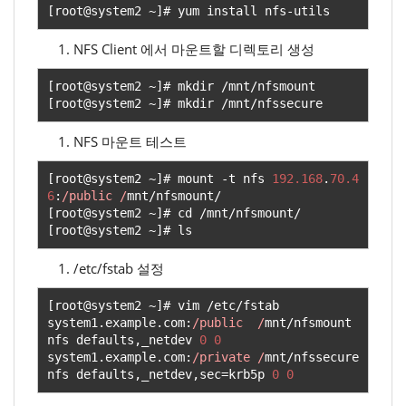
[
root@system2 
~]#
 yum install nfs
-
utils
NFS Client 에서 마운트할 디렉토리 생성
[
root@system2 
~]#
 mkdir 
/
mnt
/
[
root@system2 
~]#
 mkdir 
/
mnt
/
nfssecure
NFS 마운트 테스트
[
root@system2 
~]#
 mount 
-
t nfs 
192.168
.
70.4
6
:
/public /
mnt
/
nfsmount
/
[
root@system2 
~]#
 cd 
/
mnt
/
nfsmount
/
[
root@system2 
~]#
 ls
/etc/fstab 설정
[
root@system2 
~]#
 vim 
/
etc
/
fstab

system1
.
example
.
com
:
/public  /
mnt
/
nfsmount  
nfs defaults
,
_netdev 
0
0
system1
.
example
.
com
:
/private /
mnt
/
nfssecure 
nfs defaults
,
_netdev
,
sec
=
krb5p 
0
0