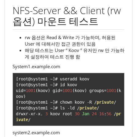
NFS-Server && Client (rw
옵션) 마운트 테스트
rw 옵션은 Read & Write 가 가능하며, 허용된
User 에 대해서만 접근 권한이 있음
해당 테스트는 User “ Koov ” 유저만 rw 만 가능하
게 설정하여 테스트 진행 함
System1.example.com
[
root@system1 
~]#
[
root@system1 
~]#
 id koov

uid
=
1001
(
koov
)
 gid
=
1001
(
koov
)
 groups
=
1001
(
k
oov
)
[
root@system1 
~]#
 chown koov 
-
R 
/
private
/
[
root@system1 
~]#
 ls 
-
ld 
/
private
/
drwxr
-
xr
-
x
.
3
 koov root 
30
Jan
24
16
:
56
/
pr
ivate
/
system2.example.com