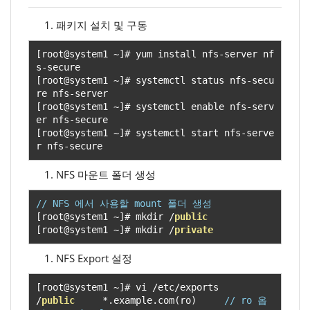
패키지 설치 및 구동
[
root@system1 
~]#
 yum install nfs
-
server nf
s
-
[
root@system1 
~]#
 systemctl status nfs
-
secu
re nfs
-
[
root@system1 
~]#
 systemctl enable nfs
-
serv
er nfs
-
[
root@system1 
~]#
 systemctl start nfs
-
serve
r nfs
-
secure
NFS 마운트 폴더 생성
// NFS 에서 사용할 mount 폴더 생성
[
root@system1 
~]#
 mkdir 
/
public
[
root@system1 
~]#
 mkdir 
/
private
NFS Export 설정
[
root@system1 
~]#
 vi 
/
etc
/
/
public
*.
example
.
com
(
ro
)
// ro 옵