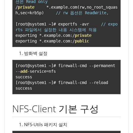
션은 Read only 
/
private
*.
example
.
com
(
rw
,
no_root_squas
h
,
sec
=
krb5p
)
// rw 옵션은 ReadWrite, 
[
root@system1 
~]#
 exportfs 
-
avr     
// expo
rts 파일에서 설정한 내용 시스템에 적용
exporting 
*.
example
.
com
:/
private
exporting 
*.
example
.
com
:/
public
방화벽 설정
[
root@system1 
~]#
 firewall
-
cmd 
--
permanent 
--
add
-
service
=
nfs

[
root@system1 
~]#
 firewall
-
cmd 
--
reload

success
NFS-Client 기본 구성
NFS-Utils 패키지 설치