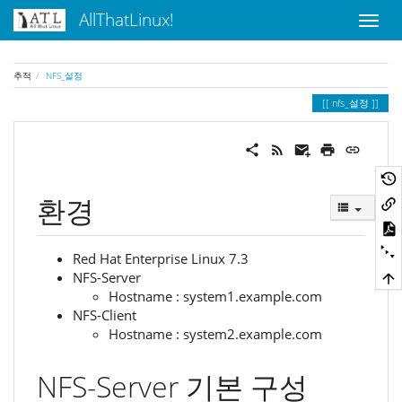
AllThatLinux!
추적
NFS_설정
nfs_설정
환경
Red Hat Enterprise Linux 7.3
NFS-Server
Hostname : system1.example.com
NFS-Client
Hostname : system2.example.com
NFS-Server 기본 구성