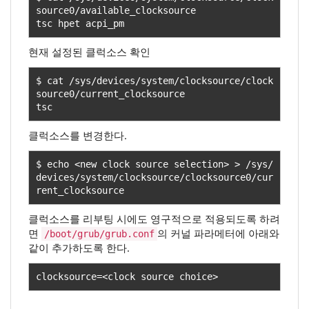
source0
/
available_clocksource 

tsc hpet acpi_pm 
현재 설정된 클럭소스 확인
$ cat 
/
sys
/
devices
/
system
/
clocksource
/
clock
source0
/
current_clocksource 

tsc
클럭소스를 변경한다.
$ echo 
<
new clock source selection
>
>
/
sys
/
devices
/
system
/
clocksource
/
clocksource0
/
cur
rent_clocksource
클럭소스를 리부팅 시에도 영구적으로 적용되도록 하려
면
의 커널 파라메터에 아래와
/boot/grub/grub.conf
같이 추가하도록 한다.
clocksource
=<
clock source choice
>