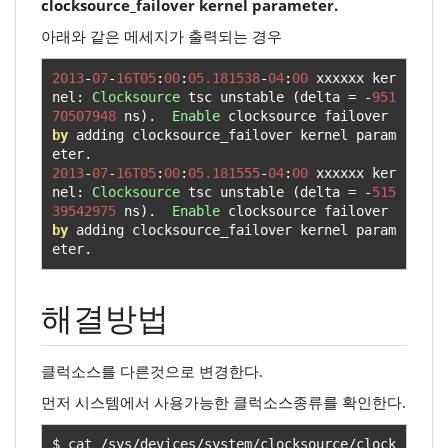
clocksource_failover kernel parameter.
아래와 같은 메세지가 출력되는 경우
2013
-
07
-
16T05
:
00
:
05.181538
-
04
:
00
 xxxxxx ker
nel
:
Clocksource
 tsc unstable 
(
delta 
=
-
951
70507948
 ns
).
Enable
 clocksource failover 
by
 adding clocksource_failover kernel param
eter
.
2013
-
07
-
16T05
:
00
:
05.181555
-
04
:
00
 xxxxxx ker
nel
:
Clocksource
 tsc unstable 
(
delta 
=
-
515
39542975
 ns
).
Enable
 clocksource failover 
by
 adding clocksource_failover kernel param
eter
.
해결방법
클럭소스를 다른것으로 변경한다.
먼저 시스템에서 사용가능한 클럭소스종류를 확인한다.
$ cat 
/
sys
/
devices
/
system
/
clocksource
/
clock