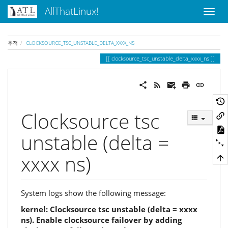
AllThatLinux!
추적
CLOCKSOURCE_TSC_UNSTABLE_DELTA_XXXX_NS
clocksource_tsc_unstable_delta_xxxx_ns
Clocksource tsc
unstable (delta =
xxxx ns)
System logs show the following message:
kernel: Clocksource tsc unstable (delta = xxxx
ns). Enable clocksource failover by adding