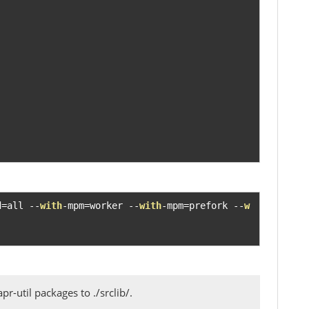
d
=
all 
--
with
-
mpm
=
worker 
--
with
-
mpm
=
prefork 
--
w
-util packages to ./srclib/.