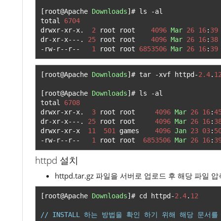
[
root@Apache 
Downloads
]#
 ls 
-
al

total 
6704
drwxr
-
xr
-
x
.
2
 root root    
4096
Mar
26
16
:
39
dr
-
xr
-
x
---.
25
 root root    
4096
Mar
26
16
:
38
-
rw
-
r
--
r
--
1
 root root 
6853506
Mar
26
16
:
39
[
root@Apache 
Downloads
]#
 tar 
-
xvf httpd
-
2.4
.
1
[
root@Apache 
Downloads
]#
 ls 
-
al

total 
6708
drwxr
-
xr
-
x
.
3
 root root     
4096
Mar
26
16
:
4
dr
-
xr
-
x
---.
25
 root root     
4096
Mar
26
16
:
3
drwxr
-
xr
-
x  
11
501
 games    
4096
Jan
23
03
:
5
-
rw
-
r
--
r
--
1
 root root  
6853506
Mar
26
16
:
3
httpd 설치
httpd.tar.gz 파일을 서버로 업로드 후 해당 파일 
[
root@Apache 
Downloads
]#
 cd httpd
-
2.4
.
12
// INSTALL 하는 방법을 확인 하기 위해 해당 문서를