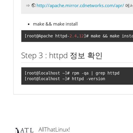
⇒
http://apache.mirror.cdnetworks.com/apr/
에서 
make && make install
[
root@Apache httpd
-
2.4
.
12
]#
 make 
&&
 make inst
Step 3 : httpd 정보 확인
[
root@localhost 
~]#
 rpm 
-
qa 
|
[
root@localhost 
~]#
 httpd 
-
version
AllThatLinux!