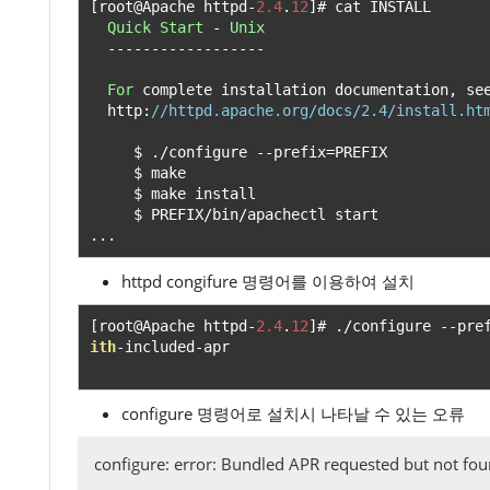
[
root@Apache httpd
-
2.4
.
12
]#
 cat INSTALL

Quick
Start
-
Unix
------------------
For
 complete installation documentation
,
 se
  http
:
//httpd.apache.org/docs/2.4/install.ht
     $ 
./
configure 
--
prefix
=
PREFIX

     $ make

     $ make install

     $ PREFIX
/
bin
/
...
httpd congifure 명령어를 이용하여 설치
[
root@Apache httpd
-
2.4
.
12
]#
./
configure 
--
pre
ith
-
included
-
apr

configure 명령어로 설치시 나타날 수 있는 오류
configure: error: Bundled APR requested but not foun