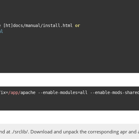
e 
[
ht
]
docs
/
manual
/
install
.
html 
or
ml
fix
=
/app/
apache 
--
enable
-
modules
=
all 
--
enable
-
mods
-
share
d at ./srclib/. Download and unpack the corresponding apr and apr