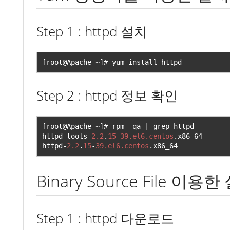
Step 1 : httpd 설치
[
root@Apache 
~]#
 yum install httpd
Step 2 : httpd 정보 확인
[
root@Apache 
~]#
 rpm 
-
qa 
|
 grep httpd

httpd
-
tools
-
2.2
.
15
-
39.el6.centos
.
x86_64

httpd
-
2.2
.
15
-
39.el6.centos
.
x86_64
Binary Source File 이용
Step 1 : httpd 다운로드