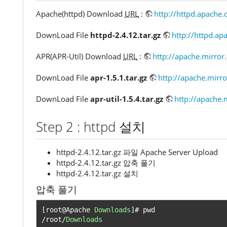
Apache(httpd) Download
URL
:
http://httpd.apache.
DownLoad File
httpd-2.4.12.tar.gz
http://httpd.a
APR(APR-Util) Download
URL
:
http://apache.mirro
DownLoad File
apr-1.5.1.tar.gz
http://apache.mirro
DownLoad File
apr-util-1.5.4.tar.gz
http://apache.
Step 2 : httpd 설치
httpd-2.4.12.tar.gz 파일 Apache Server Upload
httpd-2.4.12.tar.gz 압축 풀기
httpd-2.4.12.tar.gz 설치
압축 풀기
[
root@Apache 
Downloads
]#
/
root
/
Downloads