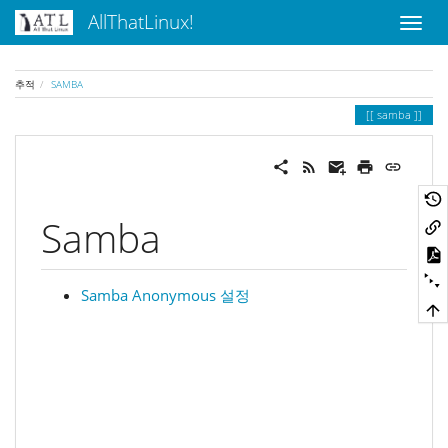
AllThatLinux!
추적
SAMBA
samba
Samba
Samba Anonymous 설정