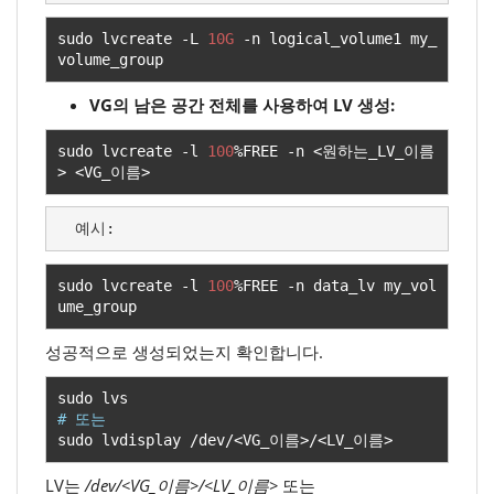
sudo lvcreate 
-
L 
10G
-
n logical_volume1 my_
volume_group
VG의 남은 공간 전체를 사용하여 LV 생성:
sudo lvcreate 
-
l 
100
%
FREE 
-
n 
<원하는
_LV_
이름
>
<
VG_
이름>
  예시:
sudo lvcreate 
-
l 
100
%
FREE 
-
n data_lv my_vol
ume_group
성공적으로 생성되었는지 확인합니다.
# 또는
sudo lvdisplay 
/
dev
/<
VG_
이름>/<
LV_
이름>
LV는
/dev/<VG_이름>/<LV_이름>
또는