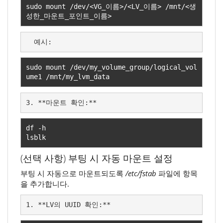
sudo mount 
/
dev
/<
VG_
이름>/<
LV_
이름>
/
mnt
/<생
성한
_
마운트
_
포인트
_
이름>
  예시:
sudo mount 
/
dev
/
my_volume_group
/
logical_vol
ume1 
/
mnt
/
my_lvm_data
3. **마운트 확인:**
df 
-
h

lsblk
(선택 사항) 부팅 시 자동 마운트 설정
부팅 시 자동으로 마운트되도록
/etc/fstab
파일에 항목
을 추가합니다.
1. **LV의 UUID 확인:**