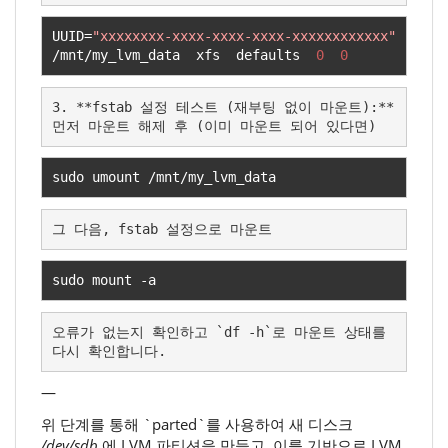
UUID
=
"xxxxxxxx-xxxx-xxxx-xxxx-xxxxxxxxxxxx"
/
mnt
/
my_lvm_data  xfs  defaults  
0
0
3. **fstab 설정 테스트 (재부팅 없이 마운트):**

먼저 마운트 해제 후 (이미 마운트 되어 있다면)
sudo umount 
/
mnt
/
my_lvm_data
그 다음, fstab 설정으로 마운트
sudo mount 
-
a
오류가 없는지 확인하고 `df -h`로 마운트 상태를 
다시 확인합니다.
—
위 단계를 통해 `parted`를 사용하여 새 디스크
/dev/sdb
에 LVM 파티션을 만들고, 이를 기반으로 LVM