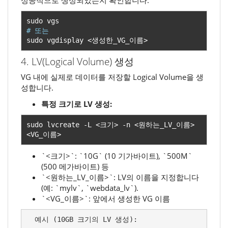
# 또는
sudo vgdisplay 
<생성한
_VG_
이름>
4. LV(Logical Volume) 생성
VG 내에 실제로 데이터를 저장할 Logical Volume을 생
성합니다.
특정 크기로 LV 생성:
sudo lvcreate 
-
L 
<크기>
-
n 
<원하는
_LV_
이름>
<
VG_
이름>
`<크기>`: `10G` (10 기가바이트), `500M`
(500 메가바이트) 등
`<원하는_LV_이름>`: LV의 이름을 지정합니다
(예: `mylv`, `webdata_lv`).
`<VG_이름>`: 앞에서 생성한 VG 이름
  예시 (10GB 크기의 LV 생성):