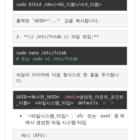
sudo blkid 
/
dev
/<
VG_
이름>/<
LV_
이름>
출력된 `UUID="..."` 값을 복사합니다.
2. **// /etc/fstab // 파일 편집:**
sudo nano 
/
etc
/
# 또는 sudo vi /etc/fstab
파일의 마지막에 다음 형식으로 한 줄을 추가합니
다.
UUID
=<복사한
_UUID
>
/mnt/
<생성한
_
마운트
_
포인트
_
이름>
<파일시스템
_
타입>
  defaults  
0
0
`<파일시스템_타입>`: `xfs` 또는 `ext4` 등 위
에서 생성한 파일 시스템 타입
  예시 (XFS):