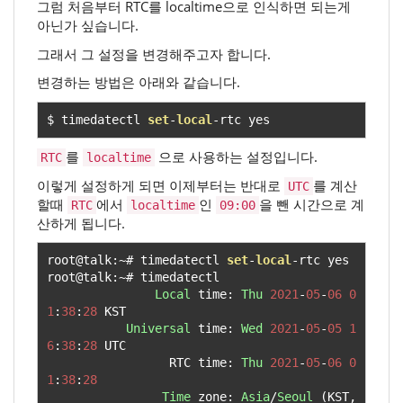
그럼 처음부터 RTC를 localtime으로 인식하면 되는게
아닌가 싶습니다.
그래서 그 설정을 변경해주고자 합니다.
변경하는 방법은 아래와 같습니다.
$ timedatectl 
set
-
local
-
rtc yes
를
으로 사용하는 설정입니다.
RTC
localtime
이렇게 설정하게 되면 이제부터는 반대로
를 계산
UTC
할때
에서
인
을 뺀 시간으로 계
RTC
localtime
09:00
산하게 됩니다.
root@talk
:~#
 timedatectl 
set
-
local
-
rtc yes

root@talk
:~#
 timedatectl 

Local
 time
:
Thu
2021
-
05
-
06
0
1
:
38
:
28
 KST

Universal
 time
:
Wed
2021
-
05
-
05
1
6
:
38
:
28
 UTC

                 RTC time
:
Thu
2021
-
05
-
06
0
1
:
38
:
28
Time
 zone
:
Asia
/
Seoul
(
KST
,