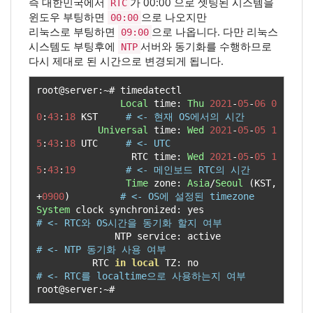
즉 대한민국에서
가 00:00 으로 셋팅된 시스템을
RTC
윈도우 부팅하면
으로 나오지만
00:00
리눅스로 부팅하면
으로 나옵니다. 다만 리눅스
09:00
시스템도 부팅후에
서버와 동기화를 수행하므로
NTP
다시 제대로 된 시간으로 변경되게 됩니다.
root@server
:~#
 timedatectl 

Local
 time
:
Thu
2021
-
05
-
06
0
0
:
43
:
18
 KST     
# <- 현재 OS에서의 시간
Universal
 time
:
Wed
2021
-
05
-
05
1
5
:
43
:
18
 UTC     
# <- UTC
                 RTC time
:
Wed
2021
-
05
-
05
1
5
:
43
:
19
# <- 메인보드 RTC의 시간
Time
 zone
:
Asia
/
Seoul
(
KST
,
+
0900
)
# <- OS에 설정된 timezone
System
 clock synchronized
:
 yes                  
# <- RTC와 OS시간을 동기화 할지 여부
              NTP service
:
 active             
# <- NTP 동기화 사용 여부
          RTC 
in
local
 TZ
:
 no                   
# <- RTC를 localtime으로 사용하는지 여부
root@server
:~#