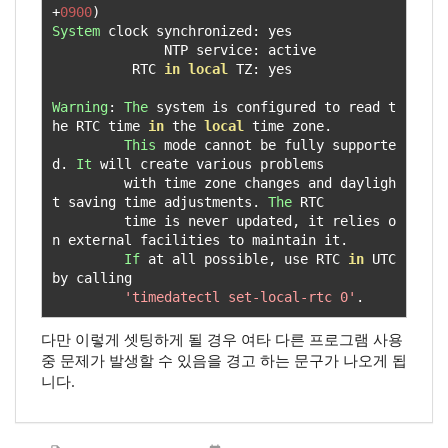
+
0900
)
System
 clock synchronized
:
 yes

              NTP service
:
 active

          RTC 
in
local
 TZ
:
 yes

Warning
:
The
 system is configured to read t
he RTC time 
in
 the 
local
 time zone
.
This
 mode cannot be fully supporte
d
.
It
 will create various problems

         with time zone changes and dayligh
t saving time adjustments
.
The
 RTC

         time is never updated
,
 it relies o
n external facilities to maintain it
.
If
 at all possible
,
 use RTC 
in
 UTC 
by calling

'timedatectl set-local-rtc 0'
.
다만 이렇게 셋팅하게 될 경우 여타 다른 프로그램 사용
중 문제가 발생할 수 있음을 경고 하는 문구가 나오게 됩
니다.