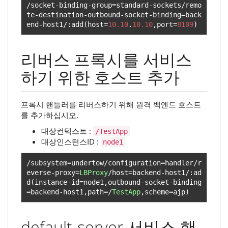
/
socket
-
binding
-
group
=
standard
-
sockets
/
remo
te
-
destination
-
outbound
-
socket
-
binding
=
back
end
-
host1
/:
add
(
host
=
10.10
.
10.10
,
port
=
8109
)
리버스 프록시를 서비스
하기 위한 호스트 추가
프록시 핸들러를 리버스하기 위해 원격 백엔드 호스트
를 추가하십시오.
대상컨텍스트 :
/TestApp
대상인스턴스ID :
node1
/
subsystem
=
undertow
/
configuration
=
handler
/
r
everse
-
proxy
=
LBProxy
/
host
=
backend
-
host1
/:
ad
d
(
instance
-
id
=
node1
,
outbound
-
socket
-
binding
=
backend
-
host1
,
path
=/
TestApp
,
scheme
=
ajp
)
default-server 서비스 핸