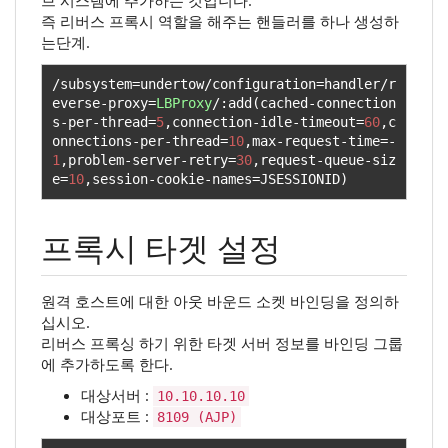
브 시스템에 추가하는 것입니다.
즉 리버스 프록시 역할을 해주는 핸들러를 하나 생성하
는단계.
/
subsystem
=
undertow
/
configuration
=
handler
/
r
everse
-
proxy
=
LBProxy
/:
add
(
cached
-
connection
s
-
per
-
thread
=
5
,
connection
-
idle
-
timeout
=
60
,
c
onnections
-
per
-
thread
=
10
,
max
-
request
-
time
=-
1
,
problem
-
server
-
retry
=
30
,
request
-
queue
-
siz
e
=
10
,
session
-
cookie
-
names
=
JSESSIONID
)
프록시 타겟 설정
원격 호스트에 대한 아웃 바운드 소켓 바인딩을 정의하
십시오.
리버스 프록싱 하기 위한 타겟 서버 정보를 바인딩 그룹
에 추가하도록 한다.
대상서버 :
10.10.10.10
대상포트 :
8109 (AJP)