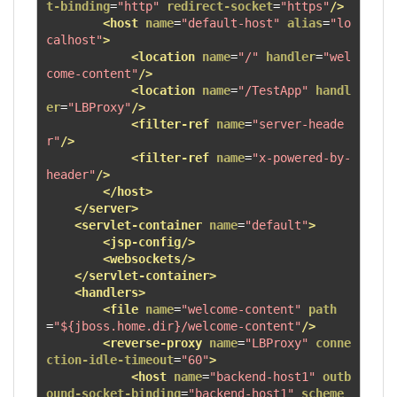
t-binding
=
"http"
redirect-socket
=
"https"
/>
<host
name
=
"default-host"
alias
=
"lo
calhost"
>
<location
name
=
"/"
handler
=
"wel
come-content"
/>
<location
name
=
"/TestApp"
handl
er
=
"LBProxy"
/>
<filter-ref
name
=
"server-heade
r"
/>
<filter-ref
name
=
"x-powered-by-
header"
/>
</host>
</server>
<servlet-container
name
=
"default"
>
<jsp-config/>
<websockets/>
</servlet-container>
<handlers>
<file
name
=
"welcome-content"
path
=
"${jboss.home.dir}/welcome-content"
/>
<reverse-proxy
name
=
"LBProxy"
conne
ction-idle-timeout
=
"60"
>
<host
name
=
"backend-host1"
outb
ound-socket-binding
=
"backend-host1"
scheme