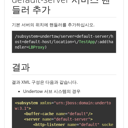
들러 추가
기본 서버의 위치에 핸들러를 추가하십시오.
/
subsystem
=
undertow
/
server
=
default
-
server
/
h
ost
=
default
-
host
/
location
=
\/
TestApp
/:
add
(
ha
ndler
=
LBProxy
)
결과
결과 XML 구성은 다음과 같습니다.
Undertow 서브 시스템의 경우
<subsystem
xmlns
=
"urn:jboss:domain:underto
w:3.1"
>
<buffer-cache
name
=
"default"
/>
<server
name
=
"default-server"
>
<http-listener
name
=
"default"
socke