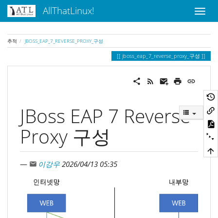
AllThatLinux!
추적
JBOSS_EAP_7_REVERSE_PROXY_구성
jboss_eap_7_reverse_proxy_구성
JBoss EAP 7 Reverse
Proxy 구성
—
이강우
2026/04/13 05:35