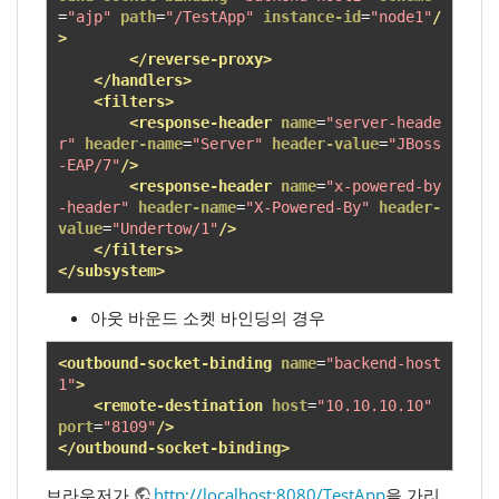
=
"ajp"
path
=
"/TestApp"
instance-id
=
"node1"
/
>
</reverse-proxy>
</handlers>
<filters>
<response-header
name
=
"server-heade
r"
header-name
=
"Server"
header-value
=
"JBoss
-EAP/7"
/>
<response-header
name
=
"x-powered-by
-header"
header-name
=
"X-Powered-By"
header-
value
=
"Undertow/1"
/>
</filters>
</subsystem>
아웃 바운드 소켓 바인딩의 경우
<outbound-socket-binding
name
=
"backend-host
1"
>
<remote-destination
host
=
"10.10.10.10"
port
=
"8109"
/>
</outbound-socket-binding>
브라우저가
http://localhost:8080/TestApp
을 가리