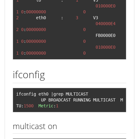
1
       lo        
:
1
      V3

010000E0
1
0
:
00000000
0
2
       eth0      
:
3
      V3

040000E4
2
0
:
00000000
0
                                FB0000E0     
1
0
:
00000000
0
010000E0
1
0
:
00000000
0
ifconfig
ifconfig eth0 
|
grep MULTICAST   

          UP BROADCAST RUNNING MULTICAST  M
TU
:
1500
Metric
:
1
multicast on