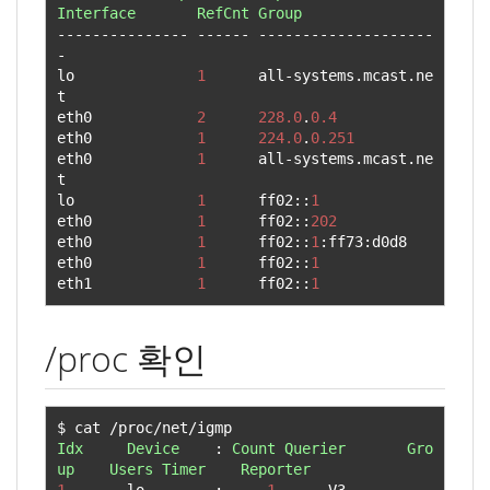
Interface
RefCnt
Group
---------------
------
--------------------
-
lo              
1
      all
-
systems
.
mcast
.
ne
t

eth0            
2
228.0
.
0.4
eth0            
1
224.0
.
0.251
eth0            
1
      all
-
systems
.
mcast
.
ne
t

lo              
1
      ff02
::
1
eth0            
1
      ff02
::
202
eth0            
1
      ff02
::
1
:
ff73
:
d0d8

eth0            
1
      ff02
::
1
eth1            
1
      ff02
::
1
/proc 확인
$ cat 
/
proc
/
net
/
Idx
Device
:
Count
Querier
Gro
up
Users
Timer
Reporter