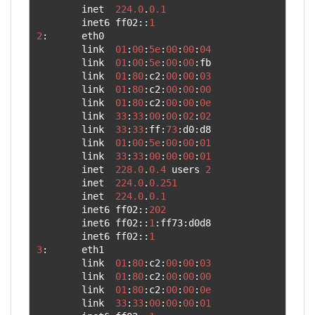
        inet  
224.0
.
0.1
        inet6 ff02
::
1
2
:
      eth0

        link  
01
:
00
:
5e
:
00
:
00
:
04
        link  
01
:
00
:
5e
:
00
:
00
:
fb

        link  
01
:
80
:
c2
:
00
:
00
:
03
        link  
01
:
80
:
c2
:
00
:
00
:
00
        link  
01
:
80
:
c2
:
00
:
00
:
0e
        link  
33
:
33
:
00
:
00
:
02
:
02
        link  
33
:
33
:
ff
:
73
:
d0
:
d8

        link  
01
:
00
:
5e
:
00
:
00
:
01
        link  
33
:
33
:
00
:
00
:
00
:
01
        inet  
228.0
.
0.4
 users 
2
        inet  
224.0
.
0.251
        inet  
224.0
.
0.1
        inet6 ff02
::
202
        inet6 ff02
::
1
:
ff73
:
d0d8

        inet6 ff02
::
1
3
:
      eth1

        link  
01
:
80
:
c2
:
00
:
00
:
03
        link  
01
:
80
:
c2
:
00
:
00
:
00
        link  
01
:
80
:
c2
:
00
:
00
:
0e
        link  
33
:
33
:
00
:
00
:
00
:
01