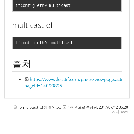
ifconfig eth0 multicast
multicast off
ifconfig eth0 
-
multicast
출처
https://www.lesstif.com/pages/viewpage.action?
pageId=14090895
ip_multicast_설정_확인.txt
마지막으로 수정됨:
2017/07/12 06:20
저자
koov