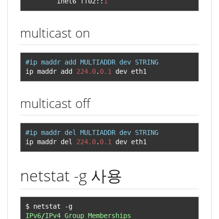
        inet6 ff02
::
1
multicast on
#ip maddr add MULTIADDR dev STRING
ip maddr add 
224.0
.
0.1
 dev eth1
multicast off
#ip maddr del MULTIADDR dev STRING
ip maddr del 
224.0
.
0.1
 dev eth1
netstat -g 사용
$ netstat 
-
IPv6
/
IPv4
Group
Memberships