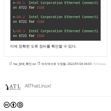
+-
00.1
Intel
Corporation
Ethernet
Connecti
on
 X722 
for
1GbE
+-
00.2
Intel
Corporation
Ethernet
Connecti
on
 X722 
for
1GbE
\-
00.3
Intel
Corporation
Ethernet
Connecti
on
 X722 
for
1GbE
이제 정확한 오류 장비를 확인할 수 있다.
hw_장애_확인.txt
마지막으로 수정됨:
2022/01/26 04:03
저자
koov
AllThatLinux!