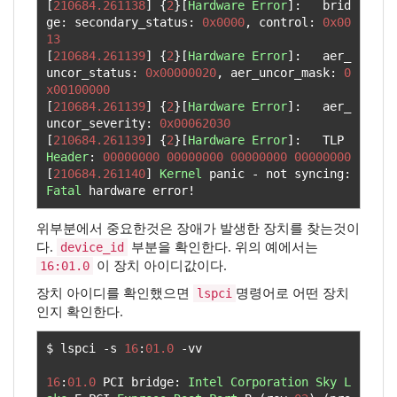
[
210684.261138
]
{
2
}[
Hardware
Error
]:
   brid
ge
:
 secondary_status
:
0x0000
,
 control
:
0x00
13
[
210684.261139
]
{
2
}[
Hardware
Error
]:
   aer_
uncor_status
:
0x00000020
,
 aer_uncor_mask
:
0
x00100000
[
210684.261139
]
{
2
}[
Hardware
Error
]:
   aer_
uncor_severity
:
0x00062030
[
210684.261139
]
{
2
}[
Hardware
Error
]:
   TLP 
Header
:
00000000
00000000
00000000
00000000
[
210684.261140
]
Kernel
 panic 
-
 not syncing
:
Fatal
 hardware error
!
위부분에서 중요한것은 장애가 발생한 장치를 찾는것이
다.
부분을 확인한다. 위의 예에서는
device_id
이 장치 아이디값이다.
16:01.0
장치 아이디를 확인했으면
명령어로 어떤 장치
lspci
인지 확인한다.
$ lspci 
-
s 
16
:
01.0
-
vv

16
:
01.0
 PCI bridge
:
Intel
Corporation
Sky
L