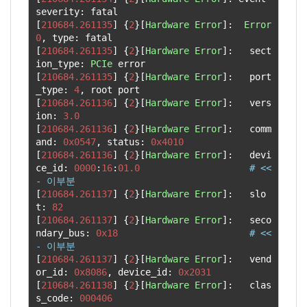
severity
:
[
210684.261135
]
{
2
}[
Hardware
Error
]:
Error
0
,
 type
:
[
210684.261135
]
{
2
}[
Hardware
Error
]:
   sect
ion_type
:
PCIe
[
210684.261135
]
{
2
}[
Hardware
Error
]:
   port
_type
:
4
,
[
210684.261136
]
{
2
}[
Hardware
Error
]:
   vers
ion
:
3.0
[
210684.261136
]
{
2
}[
Hardware
Error
]:
   comm
and
:
0x0547
,
 status
:
0x4010
[
210684.261136
]
{
2
}[
Hardware
Error
]:
   devi
ce_id
:
0000
:
16
:
01.0
# <<
- 이부분
[
210684.261137
]
{
2
}[
Hardware
Error
]:
   slo
t
:
82
[
210684.261137
]
{
2
}[
Hardware
Error
]:
   seco
ndary_bus
:
0x18
# <<
- 이부분
[
210684.261137
]
{
2
}[
Hardware
Error
]:
   vend
or_id
:
0x8086
,
 device_id
:
0x2031
[
210684.261138
]
{
2
}[
Hardware
Error
]:
   clas
s_code
:
000406