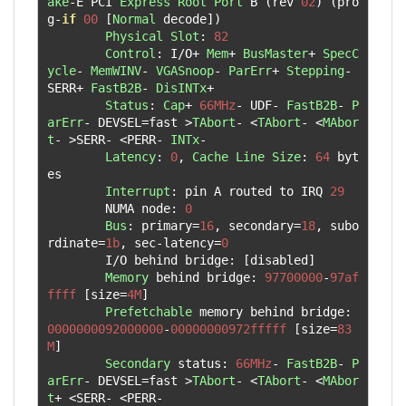
ake
-
E PCI 
Express
Root
Port
 B 
(
rev 
02
)
(
pro
g
-
if
00
[
Normal
 decode
])
Physical
Slot
:
82
Control
:
 I
/
O
+
Mem
+
BusMaster
+
SpecC
ycle
-
MemWINV
-
VGASnoop
-
ParErr
+
Stepping
-
SERR
+
FastB2B
-
DisINTx
+
Status
:
Cap
+
66MHz
-
 UDF
-
FastB2B
-
P
arErr
-
 DEVSEL
=
fast 
>
TAbort
-
<
TAbort
-
<
MAbor
t
-
>
SERR
-
<
PERR
-
INTx
-
Latency
:
0
,
Cache
Line
Size
:
64
 byt
es

Interrupt
:
 pin A routed to IRQ 
29
        NUMA node
:
0
Bus
:
 primary
=
16
,
 secondary
=
18
,
 subo
rdinate
=
1b
,
 sec
-
latency
=
0
        I
/
O behind bridge
:
[
disabled
]
Memory
 behind bridge
:
97700000
-
97af
ffff
[
size
=
4M
]
Prefetchable
 memory behind bridge
:
0000000092000000
-
00000000972fffff
[
size
=
83
M
]
Secondary
 status
:
66MHz
-
FastB2B
-
P
arErr
-
 DEVSEL
=
fast 
>
TAbort
-
<
TAbort
-
<
MAbor
t
+
<
SERR
-
<
PERR
-