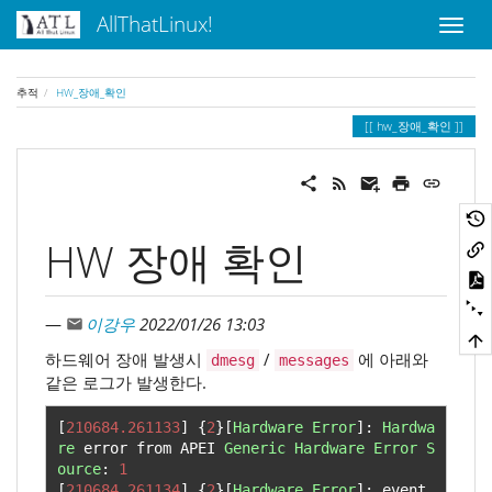
AllThatLinux!
추적
HW_장애_확인
hw_장애_확인
HW 장애 확인
—
이강우
2022/01/26 13:03
하드웨어 장애 발생시
/
에 아래와
dmesg
messages
같은 로그가 발생한다.
[
210684.261133
]
{
2
}[
Hardware
Error
]:
Hardwa
re
 error from APEI 
Generic
Hardware
Error
S
ource
:
1
[
210684.261134
]
{
2
}[
Hardware
Error
]:
 event 