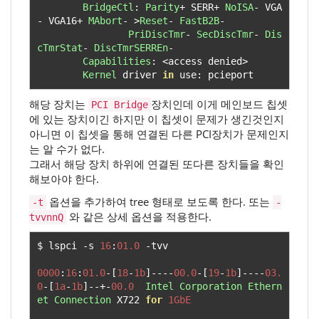
BridgeCtl
:
Parity
+
 SERR
+
NoISA
-
 VGA
-
 VGA16
+
MAbort
-
>
Reset
-
FastB2B
-
PriDiscTmr
-
SecDiscTmr
-
Dis
cTmrStat
-
DiscTmrSERREn
-
Capabilities
:
<
access denied
>
Kernel
 driver 
in
 use
:
 pcieport
해당 장치는
장치인데 이게 메인보드 칩셋
PCI Bridge
에 있는 장치이긴 하지만 이 칩셋이 문제가 생긴것인지
아니면 이 칩셋을 통해 연결된 다른 PCI장치가 문제인지
는 알 수가 없다.
그래서 해당 장치 하위에 연결된 또다른 장치들을 확인
해보아야 한다.
옵션을 추가하여 tree 형태로 보도록 한다. 또는
-t
-
와 같은 상세 옵션을 적용한다.
tvvnnQ
$ lspci 
-
s 
16
:
01.0
-
tvv

0000
:
16
:
01.0
-[
18
-
1b
]----
00.0
-[
19
-
1b
]----
03.
0
-[
1a
-
1b
]--+-
00.0
Intel
Corporation
Ethern
et
Connection
 X722 
for
1GbE