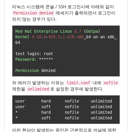
리눅스 시스템에 콘솔 / SSH 로그인시에 아래와 같이
메세지가 출력되면서 로그인이
Permission denied
되지 않는 경우가 있다.
Red
Hat
Enterprise
Linux
8.7
(
Ootpa
)
Kernel
4.18
.
0
-
425.3
.
1.el8.x86
_64 on an x86_
64

test login
:
Password
:
******
Permission
 denied
위 에러가 발생하는 이유는
내에
limit.conf
nofile
제한을
로 설정한 경우에 발생한다.
unlimited
user       hard      nofile     unlimited

*
*
          soft      nofile     unlimited
이런 현상이 발생하는 원인은 근본적으로 커널에 제한