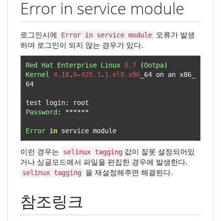
Error in service module
로그인시에
오류가 발생
Error in service module
하며 로그인이 되지 않는 경우가 있다.
Red
Hat
Enterprise
Linux
8.7
(
Ootpa
)
Kernel
4.18
.
0
-
425.3
.
1.el8.x86
_64 on an x86_
64

test login
:
Password
:
******
Error
in
 service module
이런 경우는
값이 잘못 설정되어있
selinux tagging
거나 싱글모드에서 파일을 편집한 경우에 발생한다.
을 재설정해주면 해결된다.
selinux tagging
참조링크