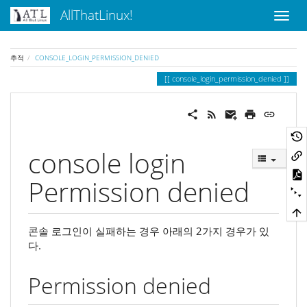
AllThatLinux!
추적
CONSOLE_LOGIN_PERMISSION_DENIED
console_login_permission_denied
console login
Permission denied
콘솔 로그인이 실패하는 경우 아래의 2가지 경우가 있
다.
Permission denied