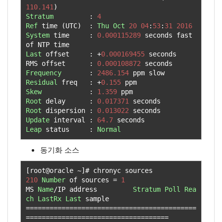
110.141
)
Stratum
:
4
Ref
 time 
(
UTC
)
:
Thu
Oct
20
04
:
53
:
31
2016
System
 time     
:
0.000115289
 seconds fast 
Last
 offset     
:
+
0.000169455
 seconds

RMS offset      
:
0.000108872
Frequency
:
2486.154
Residual
 freq   
:
+
0.155
Skew
:
1.359
Root
 delay      
:
0.017371
Root
 dispersion 
:
0.013022
Update
 interval 
:
64.7
Leap
 status     
:
Normal
동기화 소스
[
root@oracle 
~]#
210
Number
 of sources 
=
1
MS 
Name
/
IP address         
Stratum
Poll
Rea
ch
LastRx
Last
===========================================
====================================