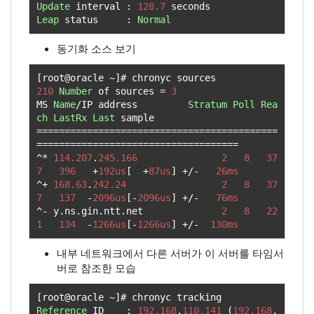
Update
 interval 
:
128.7
Leap
 status     
:
Normal
동기화 소스 보기
[
root@oracle 
~]#
210
Number
 of sources 
=
3
MS 
Name
/
IP address         
Stratum
Poll
Rea
ch
LastRx
Last
===========================================
====================================
^*
114.207
.
245.166
2
8
37
7
396
+
192us
[
+
87us
]
+/-
26ms
^+
168.63
.
242.24
2
8
37
7
137
-
2096us
[-
2096us
]
+/-
76ms
^-
 y
.
ns
.
gin
.
ntt
.
net              
2
8
22
1
134
-
1266us
[-
1266us
]
+/-
130ms
내부 네트워크에서 다른 서버가 이 서버를 타임서
버로 참조한 모습
[
root@oracle 
~]#
Reference
 ID    
:
192.168
.
110.141
(
192.168
.