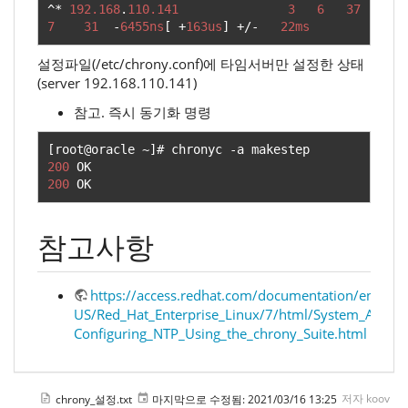
^*
192.168
.
110.141
3
6
37
7
31
-
6455ns
[
+
163us
]
+/-
22ms
설정파일(/etc/chrony.conf)에 타임서버만 설정한 상태
(server 192.168.110.141)
참고. 즉시 동기화 명령
[
root@oracle 
~]#
 chronyc 
-
200
200
 OK
참고사항
https://access.redhat.com/documentation/en-
US/Red_Hat_Enterprise_Linux/7/html/System_Admini
Configuring_NTP_Using_the_chrony_Suite.html
chrony_설정.txt
마지막으로 수정됨:
2021/03/16 13:25
저자
koov