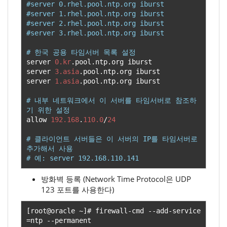
#server 0.rhel.pool.ntp.org iburst
#server 1.rhel.pool.ntp.org iburst
#server 2.rhel.pool.ntp.org iburst
#server 3.rhel.pool.ntp.org iburst
# 한국 공용 타임서버 목록 설정
server 
0.kr
.
pool
.
ntp
.
org iburst

server 
3.asia
.
pool
.
ntp
.
org iburst

server 
1.asia
.
pool
.
ntp
.
org iburst

# 내부 네트워크에서 이 서버를 타임서버로 참조하
기 위한 설정
allow 
192.168
.
110.0
/
24
# 클라이언트 서버들은 이 서버의 IP를 타임서버로 
추가해서 사용
# 예: server 192.168.110.141
방화벽 등록 (Network Time Protocol은 UDP
123 포트를 사용한다)
[
root@oracle 
~]#
 firewall
-
cmd 
--
add
-
service
=
ntp 
--