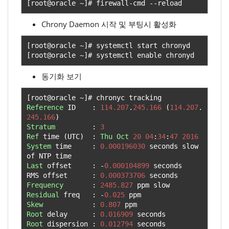
[
root@oracle 
~]#
 firewall
-
cmd 
--
reload
Chrony Daemon 시작 및 부팅시 활성화
[
root@oracle 
~]#
[
root@oracle 
~]#
 systemctl enable chronyd
동기화 보기
[
root@oracle 
~]#
Reference
 ID    
:
114.207
.
245.166
(
114.207
.
245.166
)
Stratum
:
3
Ref
 time 
(
UTC
)
:
Thu
Oct
20
04
:
34
:
47
2016
System
 time     
:
0.000196030
 seconds slow 
Last
 offset     
:
-
0.000104899
 seconds

RMS offset      
:
0.000373706
Frequency
:
2485.827
Residual
 freq   
:
-
0.025
Skew
:
0.807
Root
 delay      
:
0.016909
Root
 dispersion 
:
0.012794