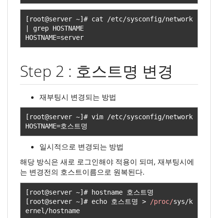
[
root@server 
~]#
 cat 
/
etc
/
sysconfig
/
network 
|
 grep HOSTNAME

HOSTNAME
=
server
Step 2 : 호스트명 변경
재부팅시 변경되는 방법
[
root@server 
~]#
 vim 
/
etc
/
sysconfig
/
network

HOSTNAME
=호스트명
일시적으로 변경되는 방법
해당 방식은 새로 로그인해야 적용이 되며, 재부팅시에
는 변경전의 호스트이름으로 원복된다.
[
root@server 
~]#
 hostname 
호스트명
[
root@server 
~]#
 echo 
호스트명
>
/proc/
sys
/
k
ernel
/
hostname