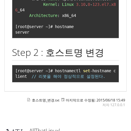
Kernel
:
Linux
3.10
.
0
-
123.el7.x8
6
_64

Architecture
:
 x86_64

[
root@server 
~]#
 hostname

server
Step 2 : 호스트명 변경
[
root@server 
~]#
 hostnamectl 
set
-
hostname c
lient  
// 리붓을 해야 정상적으로 설정된다. 
호스트명_변경.txt
마지막으로 수정됨:
2015/06/18 15:49
저자
127.0.0.1
AllThatLinux!