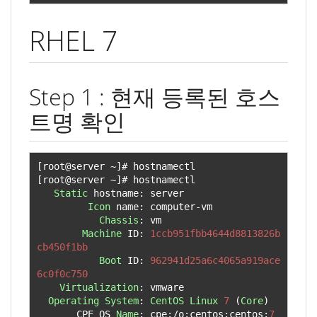
RHEL 7
Step 1 : 현재 등록된 호스
트명 확인
[
root@server 
~]#
[
root@server 
~]#
 hostnamectl 

Static
 hostname
:
 server

Icon
 name
:
 computer
-
vm

Chassis
:
 vm

Machine
 ID
:
1ccb951fbb4644d8813826b
cb450f1bb
Boot
 ID
:
962941d25a6c4065a919ace
6c0f0c750
Virtualization
:
 vmware

Operating
System
:
CentOS
Linux
7
(
Core
)
       CPE OS 
Name
:
 cpe
:/
o
:
centos
:
centos
:
7