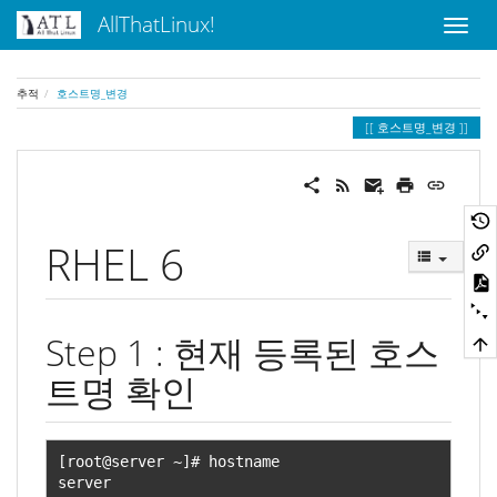
AllThatLinux!
추적
호스트명_변경
호스트명_변경
RHEL 6
Step 1 : 현재 등록된 호스
트명 확인
[
root@server 
~]#
 hostname

server