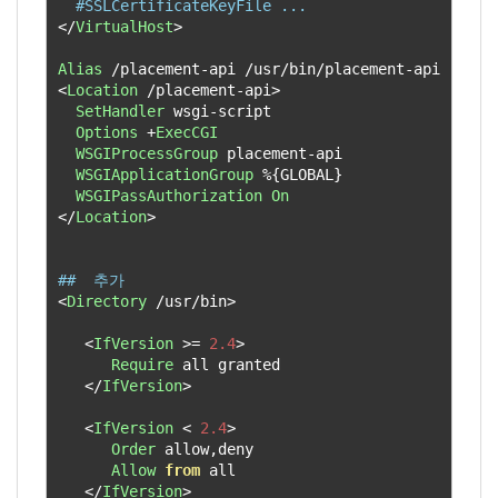
#SSLCertificateKeyFile ...
</
VirtualHost
>
Alias
/
placement
-
api 
/
usr
/
bin
/
placement
-
<
Location
/
placement
-
api
>
SetHandler
 wsgi
-
script

Options
+
ExecCGI
WSGIProcessGroup
 placement
-
api

WSGIApplicationGroup
%{
GLOBAL
}
WSGIPassAuthorization
On
</
Location
>
##  추가
<
Directory
/
usr
/
bin
>
<
IfVersion
>=
2.4
>
Require
 all granted

</
IfVersion
>
<
IfVersion
<
2.4
>
Order
 allow
,
deny

Allow
from
 all

</
IfVersion
>