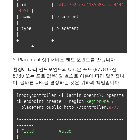
|
 id          
|
2d1a27022e6e4185b86adac4444
c495f
|
|
 name        
|
 placement                        
|
|
 type        
|
 placement                        
|
+-------------+----------------------------
------+
5. Placement
API
서비스 엔드 포인트를 만듭니다.
환경에 따라 엔드포인트의 URL은 포트 (8778 대신
8780 또는 포트 없음) 및 호스트 이름에 따라 달라집니
다. 올바른 URL을 결정하는 것은 귀하의 책임입니다.
[
root@controller 
~]
(
admin
-
openrc
)#
 opensta
ck endpoint create 
--
region 
RegionOne
 \

  placement public http
://
controller
:
8778
+--------------+---------------------------
-------+
|
Field
|
Value
|