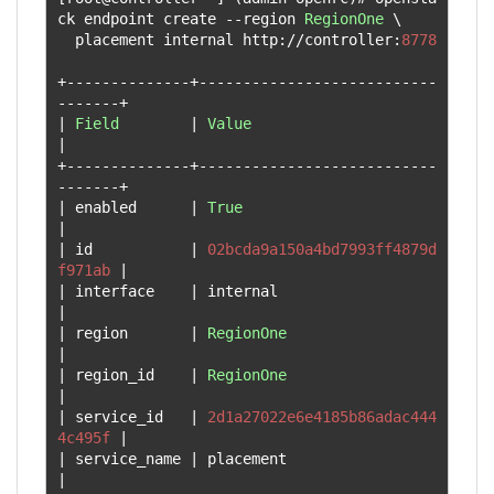
ck endpoint create 
--
region 
RegionOne
 \

  placement internal http
://
controller
:
8778
+--------------+---------------------------
-------+
|
Field
|
Value
|
+--------------+---------------------------
-------+
|
 enabled      
|
True
|
|
 id           
|
02bcda9a150a4bd7993ff4879d
f971ab
|
|
 interface    
|
 internal                        
|
|
 region       
|
RegionOne
|
|
 region_id    
|
RegionOne
|
|
 service_id   
|
2d1a27022e6e4185b86adac444
4c495f
|
|
 service_name 
|
 placement                       
|