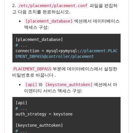
2.
파일을 편집하
/etc/placement/placement.conf
고 다음 조치를 완료하십시오.
섹션에서 데이터베이스
[placement_database]
액세스 구성:
[
placement_database
]
# ...
connection 
=
 mysql
+
pymysql
:
//placement:PLAC
EMENT_DBPASS@controller/placement
부분에 데이터베이스에서 설정한
PLACEMENT_DBPASS
비밀번호로 바꿉니다 .
와
섹션에서 아
[api]
[keystone_authtoken]
이덴티티 서비스 액세스 구성:
[
api
]
# ...
auth_strategy 
=
 keystone

[
keystone_authtoken
]
# ...