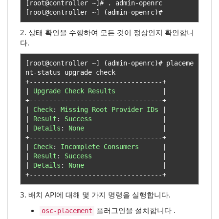
[
root@controller 
~]#
.
 admin
-
[
root@controller 
~]
(
admin
-
openrc
)#
2. 상태 확인을 수행하여 모든 것이 정상인지 확인합니
다.
[
root@controller 
~]
(
admin
-
openrc
)#
 placeme
nt
-
+----------------------------------+
|
Upgrade
Check
Results
|
+----------------------------------+
|
Check
:
Missing
Root
Provider
IDs
|
|
Result
:
Success
|
|
Details
:
None
|
+----------------------------------+
|
Check
:
Incomplete
Consumers
|
|
Result
:
Success
|
|
Details
:
None
|
+----------------------------------+
3. 배치 API에 대해 몇 가지 명령을 실행합니다.
플러그인을 설치합니다 .
osc-placement