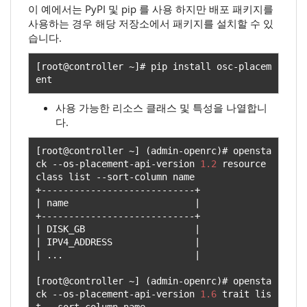
이 예에서는 PyPI 및 pip 를 사용 하지만 배포 패키지를
사용하는 경우 해당 저장소에서 패키지를 설치할 수 있
습니다.
[
root@controller 
~]#
 pip install osc
-
placem
ent
사용 가능한 리소스 클래스 및 특성을 나열합니
다.
[
root@controller 
~]
(
admin
-
openrc
)#
 opensta
ck 
--
os
-
placement
-
api
-
version 
1.2
 resource 
class list 
--
sort
-
+----------------------------+
|
 name                       
|
+----------------------------+
|
 DISK_GB                    
|
|
 IPV4_ADDRESS               
|
|
...
|
[
root@controller 
~]
(
admin
-
openrc
)#
 opensta
ck 
--
os
-
placement
-
api
-
version 
1.6
 trait lis
t 
--
sort
-