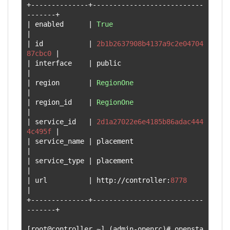
+--------------+---------------------------
-------+
|
 enabled      
|
True
|
|
 id           
|
2b1b2637908b4137a9c2e04704
87cbc0
|
|
 interface    
|
 public                          
|
|
 region       
|
RegionOne
|
|
 region_id    
|
RegionOne
|
|
 service_id   
|
2d1a27022e6e4185b86adac444
4c495f
|
|
 service_name 
|
 placement                       
|
|
 service_type 
|
 placement                       
|
|
 url          
|
 http
://
controller
:
8778
|
+--------------+---------------------------
-------+
[
root@controller 
~]
(
admin
-
openrc
)#
 opensta