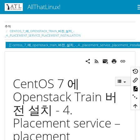
AllThatLinux!
추적
CENTOS_7_에_OPENSTACK_TRAIN_버전_설치_-
_4._PLACEMENT_SERVICE_PLACEMENT_INSTALLATION
centos_7_에_openstack_train_버전_설치_-_4._placement_service_placement_installa
CentOS 7 에
Openstack Train 버
전 설치 - 4.
Placement service –
placement