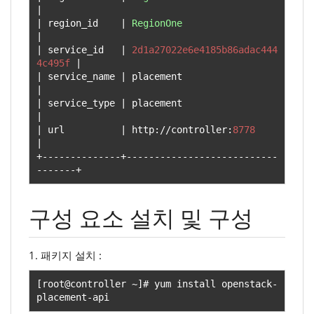
|
|
 region_id    
|
RegionOne
|
|
 service_id   
|
2d1a27022e6e4185b86adac444
4c495f
|
|
 service_name 
|
 placement                       
|
|
 service_type 
|
 placement                       
|
|
 url          
|
 http
://
controller
:
8778
|
+--------------+---------------------------
-------+
구성 요소 설치 및 구성
1. 패키지 설치 :
[
root@controller 
~]#
 yum install openstack
-
placement
-
api