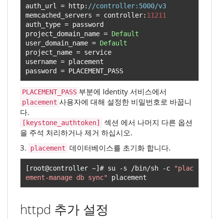
auth_url 
=
 http
:
//controller:5000/v3
memcached_servers 
=
 controller
:
11211
auth_type 
=
 password

project_domain_name 
=
Default
user_domain_name 
=
Default
project_name 
=
 service

username 
=
 placement

password 
=
 PLACEMENT_PASS
부분에 Identity 서비스에서
PLACEMENT_PASS
사용자에 대해 설정한 비밀번호로 바꿉니
placement
다.
섹션 에서 나머지 다른 옵션
[keystone_authtoken]
을 주석 처리하거나 제거 하십시오.
3.
데이터베이스를 초기화 합니다.
placement
[
root@controller 
~]#
 su 
-
s 
/
bin
/
sh 
-
c 
"plac
ement-manage db sync"
 placement
httpd 추가 설정