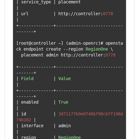
|
 service_type 
|
 placement                       
|
|
 url          
|
 http
://
controller
:
8778
|
+--------------+---------------------------
-------+
[
root@controller 
~]
(
admin
-
openrc
)#
 opensta
ck endpoint create 
--
region 
RegionOne
 \

  placement admin http
://
controller
:
8778
+--------------+---------------------------
-------+
|
Field
|
Value
|
+--------------+---------------------------
-------+
|
 enabled      
|
True
|
|
 id           
|
3d71177b9e0f406f98cbff198d
74b182
|
|
 interface    
|
 admin                           
|
|
 region       
|
RegionOne