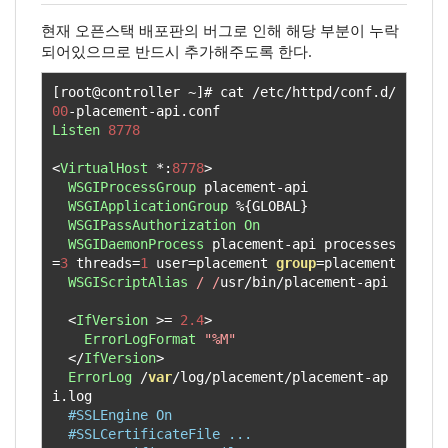
현재 오픈스택 배포판의 버그로 인해 해당 부분이 누락
되어있으므로 반드시 추가해주도록 한다.
[
root@controller 
~]#
 cat 
/
etc
/
httpd
/
conf
.
d
/
00
-
placement
-
api
.
Listen
8778
<
VirtualHost
*:
8778
>
WSGIProcessGroup
 placement
-
api

WSGIApplicationGroup
%{
GLOBAL
}
WSGIPassAuthorization
On
WSGIDaemonProcess
 placement
-
api processes
=
3
 threads
=
1
 user
=
placement 
group
=
placement

WSGIScriptAlias
/ /
usr
/
bin
/
placement
-
api

<
IfVersion
>=
2.4
>
ErrorLogFormat
"%M"
</
IfVersion
>
ErrorLog
/
var
/
log
/
placement
/
placement
-
ap
i
.
log

#SSLEngine On
#SSLCertificateFile ...