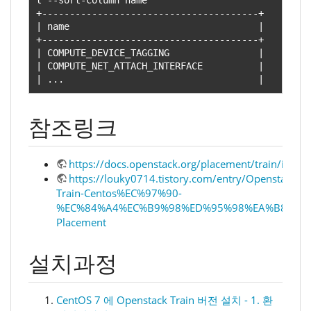
+---------------------------------------+
|
 name                                  
|
+---------------------------------------+
|
 COMPUTE_DEVICE_TAGGING                
|
|
 COMPUTE_NET_ATTACH_INTERFACE          
|
|
...
|
참조링크
https://docs.openstack.org/placement/train/install
https://louky0714.tistory.com/entry/Openstack-
Train-Centos%EC%97%90-
%EC%84%A4%EC%B9%98%ED%95%98%EA%B8%B0
Placement
설치과정
CentOS 7 에 Openstack Train 버전 설치 - 1. 환