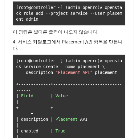
[
root@controller 
~]
(
admin
-
openrc
)#
 opensta
ck role add 
--
project service 
--
user placem
ent admin
이 명령은 별다른 출력이 나오지 않습니다.
4. 서비스 카탈로그에서 Placement
API
항목을 만듭니
다.
[
root@controller 
~]
(
admin
-
openrc
)#
 opensta
ck service create 
--
name placement \

--
description 
"Placement API"
 placement

+-------------+----------------------------
------+
|
Field
|
Value
|
+-------------+----------------------------
------+
|
 description 
|
Placement
 API                    
|
|
 enabled     
|
True
|