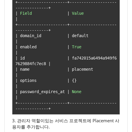
+---------------------+--------------------
--------------+
|
Field
|
Value
|
+---------------------+--------------------
--------------+
|
 domain_id           
|
 default                
|
|
 enabled             
|
True
|
|
 id                  
|
 fa742015a6494a949f6
7629884fc7ec8 
|
|
 name                
|
 placement             
|
|
 options             
|
{}
|
|
 password_expires_at 
|
None
|
+---------------------+--------------------
--------------+
3. 관리자 역할이있는 서비스 프로젝트에 Placement 사
용자를 추가합니다.